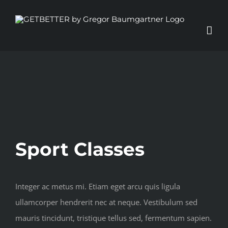
Zum
Inhalt
springen
View
Larger
Image
Sport Classes
Integer ac metus mi. Etiam eget arcu quis ligula
ullamcorper hendrerit nec at neque. Vestibulum sed
mauris tincidunt, tristique tellus sed, fermentum sapien.